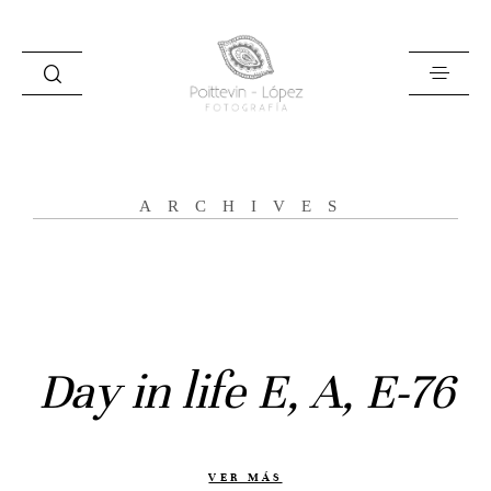
ARCHIVES
Inicio
Historias
Bodas
Day in life E, A, E-76
Civil
Prebodas
Otras historias
VER MÁS