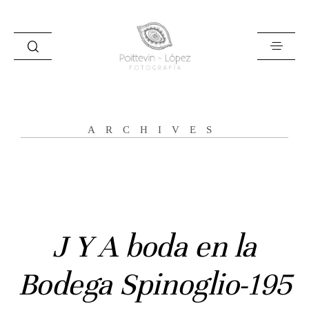
ARCHIVES
Inicio
Historias
Bodas
J Y A boda en la
Civil
Bodega Spinoglio-195
Prebodas
Otras historias