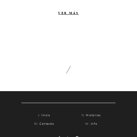
Contacto
VER MÁS
Info
Nosotros
Estilo
Testimonios
Packaging // Cajas
Fotolibro
Video de boda
Inicio
Historias
Contacto
Info