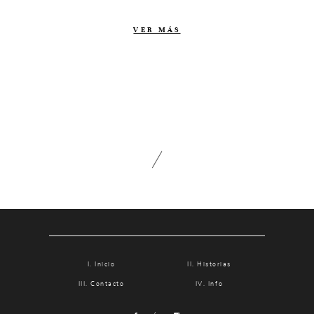
Contacto
VER MÁS
Info
Nosotros
Estilo
Testimonios
Packaging // Cajas
Fotolibro
Video de boda
Inicio
Historias
Contacto
Info