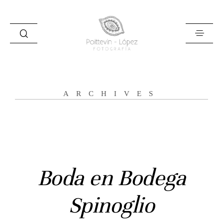
ARCHIVES
Inicio
Historias
Bodas
Boda en Bodega
Civil
Spinoglio
Prebodas
Otras historias