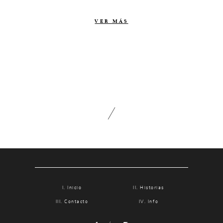
Contacto
VER MÁS
Info
Nosotros
Estilo
Testimonios
Packaging // Cajas
Fotolibro
Video de boda
Inicio
Historias
Contacto
Info