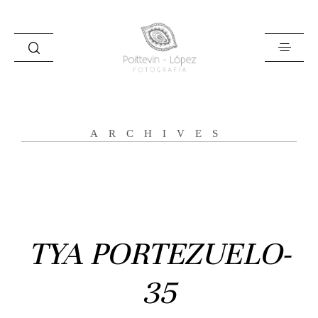
ARCHIVES
Inicio
Historias
Bodas
TYA PORTEZUELO-
Civil
35
Prebodas
Otras historias