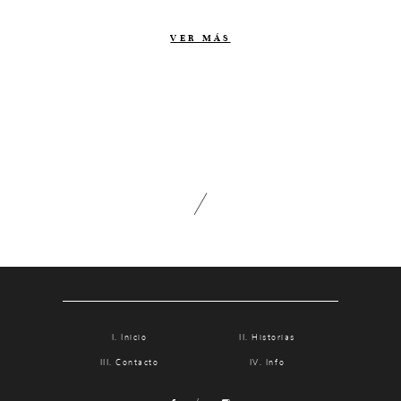
Contacto
VER MÁS
Info
Nosotros
Estilo
Testimonios
Packaging // Cajas
Fotolibro
Video de boda
Inicio
Historias
Contacto
Info