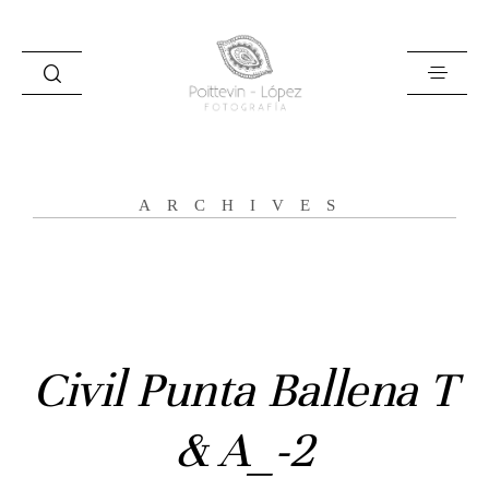
ARCHIVES
Inicio
Historias
Bodas
Civil Punta Ballena T
Civil
& A_-2
Prebodas
Otras historias