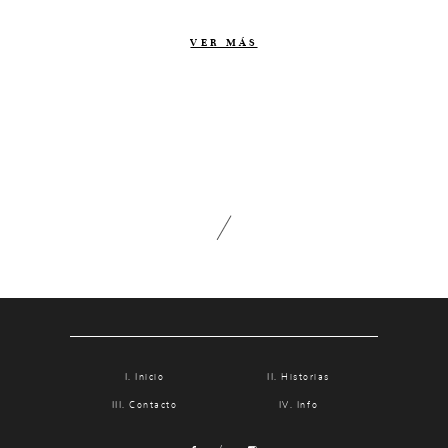
Contacto
VER MÁS
Info
Nosotros
Estilo
Testimonios
Packaging // Cajas
Fotolibro
Video de boda
Inicio
Historias
Contacto
Info