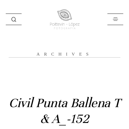
ARCHIVES
Inicio
Historias
Bodas
Civil Punta Ballena T
Civil
& A_-152
Prebodas
Otras historias