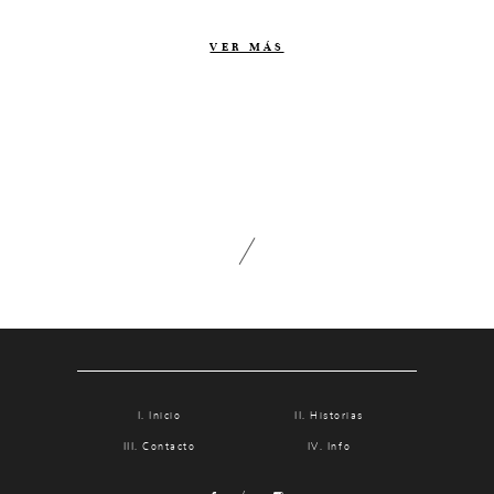
Contacto
VER MÁS
Info
Nosotros
Estilo
Testimonios
Packaging // Cajas
Fotolibro
Video de boda
Inicio
Historias
Contacto
Info