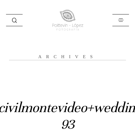
ARCHIVES
Inicio
Historias
Bodas
civilmontevideo+weddin
Civil
93
Prebodas
Otras historias