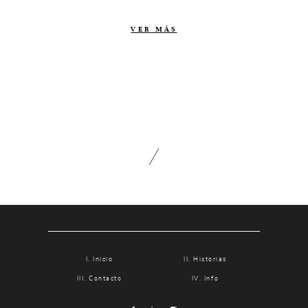
Contacto
VER MÁS
Info
Nosotros
Estilo
Testimonios
Packaging // Cajas
Fotolibro
Video de boda
Inicio
Historias
Contacto
Info