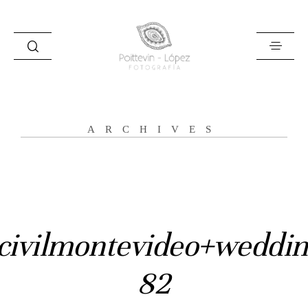
ARCHIVES
Inicio
Historias
Bodas
civilmontevideo+weddin
Civil
82
Prebodas
Otras historias