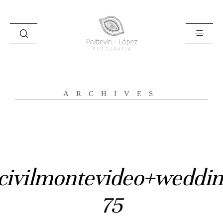
ARCHIVES
Inicio
Historias
Bodas
civilmontevideo+weddin
Civil
75
Prebodas
Otras historias