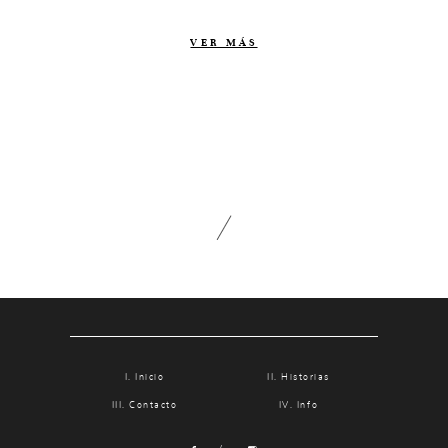
Contacto
VER MÁS
Info
Nosotros
Estilo
Testimonios
Packaging // Cajas
Fotolibro
Video de boda
Inicio
Historias
Contacto
Info