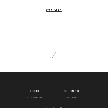
Contacto
VER MÁS
Info
Nosotros
Estilo
Testimonios
Packaging // Cajas
Fotolibro
Video de boda
Inicio
Historias
Contacto
Info