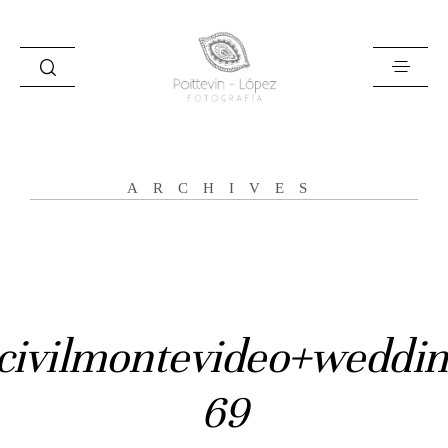
ARCHIVES
Inicio
Historias
Bodas
civilmontevideo+weddin
Civil
69
Prebodas
Otras historias