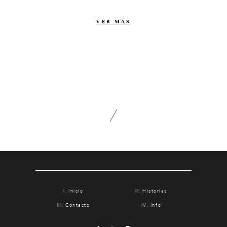
Contacto
VER MÁS
Info
Nosotros
Estilo
Testimonios
Packaging // Cajas
Fotolibro
Video de boda
Inicio
Historias
Contacto
Info