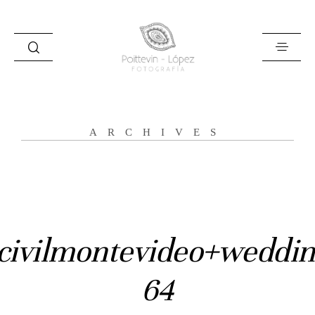
ARCHIVES
Inicio
Historias
Bodas
civilmontevideo+weddin
Civil
64
Prebodas
Otras historias