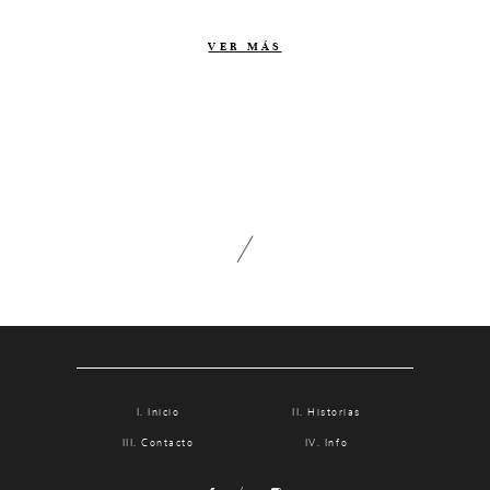
Contacto
VER MÁS
Info
Nosotros
Estilo
Testimonios
Packaging // Cajas
Fotolibro
Video de boda
Inicio
Historias
Contacto
Info