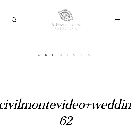
ARCHIVES
Inicio
Historias
Bodas
civilmontevideo+weddin
Civil
62
Prebodas
Otras historias