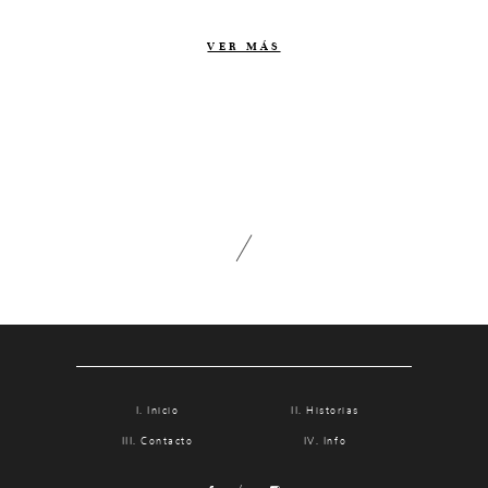
Contacto
VER MÁS
Info
Nosotros
Estilo
Testimonios
Packaging // Cajas
Fotolibro
Video de boda
Inicio
Historias
Contacto
Info