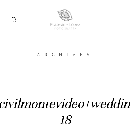
ARCHIVES
Inicio
Historias
Bodas
civilmontevideo+weddin
Civil
18
Prebodas
Otras historias