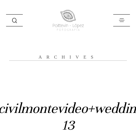
ARCHIVES
Inicio
Historias
Bodas
civilmontevideo+weddin
Civil
13
Prebodas
Otras historias