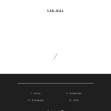
Contacto
VER MÁS
Info
Nosotros
Estilo
Testimonios
Packaging // Cajas
Fotolibro
Video de boda
Inicio
Historias
Contacto
Info