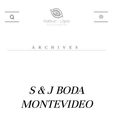
ARCHIVES
Inicio
Historias
S & J BODA
Bodas
MONTEVIDEO
Civil
Prebodas