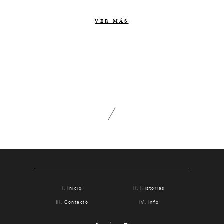
Contacto
VER MÁS
Info
Nosotros
Estilo
Testimonios
Packaging // Cajas
Fotolibro
Video de boda
Inicio
Historias
Contacto
Info