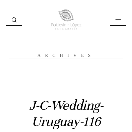
ARCHIVES
Inicio
Historias
Bodas
J-C-Wedding-
Civil
Uruguay-116
Prebodas
Otras historias