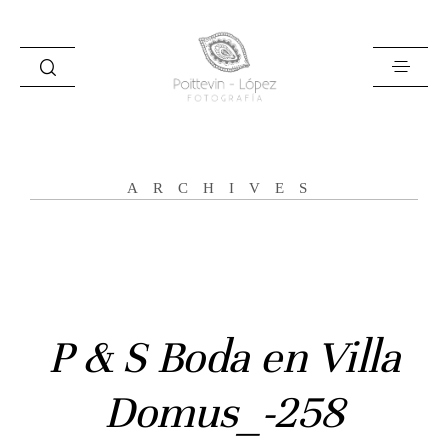
ARCHIVES
Inicio
Historias
Bodas
P & S Boda en Villa
Civil
Domus_-258
Prebodas
Otras historias