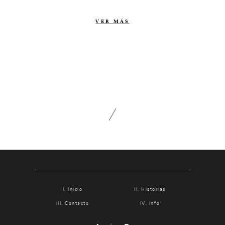
Contacto
VER MÁS
Info
Nosotros
Estilo
Testimonios
Packaging // Cajas
Fotolibro
Video de boda
Inicio
Historias
Contacto
Info