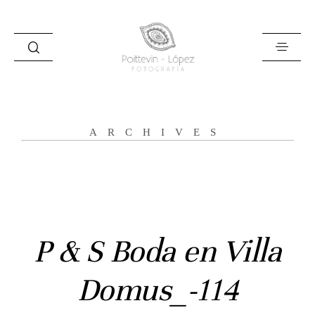
ARCHIVES
Inicio
Historias
Bodas
P & S Boda en Villa
Civil
Domus_-114
Prebodas
Otras historias