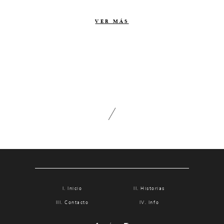
Contacto
VER MÁS
Info
Nosotros
Estilo
Testimonios
Packaging // Cajas
Fotolibro
Video de boda
Inicio
Historias
Contacto
Info