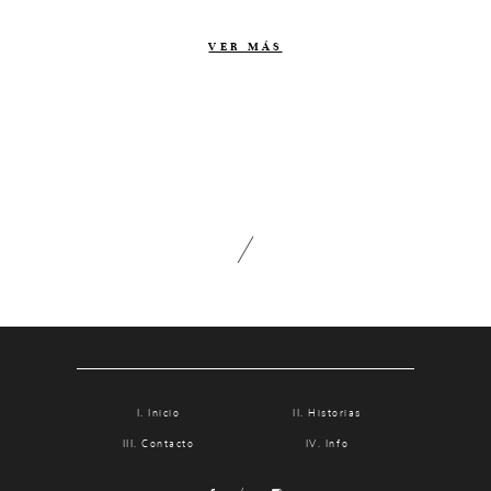
Contacto
VER MÁS
Info
Nosotros
Estilo
Testimonios
Packaging // Cajas
Fotolibro
Video de boda
Inicio
Historias
Contacto
Info