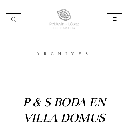
ARCHIVES
Inicio
Historias
Bodas
P & S BODA EN
Civil
VILLA DOMUS
Prebodas
Otras historias