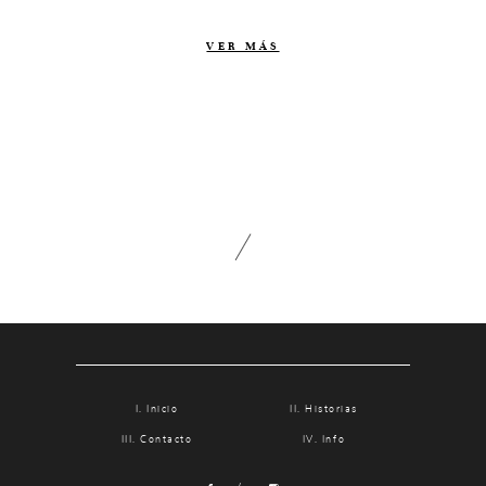
Contacto
VER MÁS
Info
Nosotros
Estilo
Testimonios
Packaging // Cajas
Fotolibro
Video de boda
Inicio
Historias
Contacto
Info