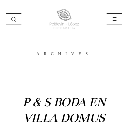
ARCHIVES
Inicio
Historias
Bodas
P & S BODA EN
Civil
VILLA DOMUS
Prebodas
Otras historias