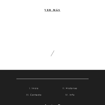
Contacto
VER MÁS
Info
Nosotros
Estilo
Testimonios
Packaging // Cajas
Fotolibro
Video de boda
Inicio
Historias
Contacto
Info