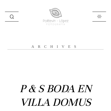
ARCHIVES
Inicio
Historias
Bodas
P & S BODA EN
Civil
VILLA DOMUS
Prebodas
Otras historias