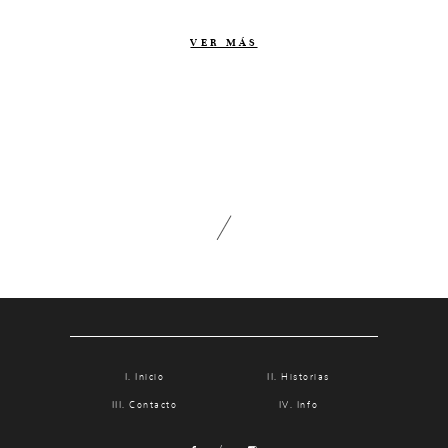
Contacto
VER MÁS
Info
Nosotros
Estilo
Testimonios
Packaging // Cajas
Fotolibro
Video de boda
Inicio
Historias
Contacto
Info