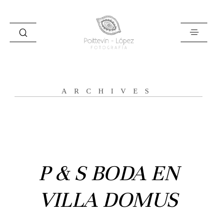
ARCHIVES
Inicio
Historias
Bodas
P & S BODA EN
Civil
VILLA DOMUS
Prebodas
Otras historias