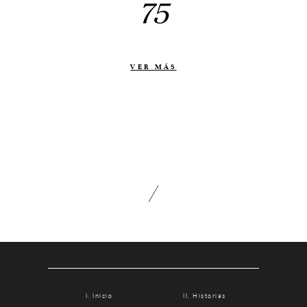
75
Otras historias
Contacto
Info
VER MÁS
Nosotros
Estilo
Testimonios
Packaging // Cajas
Fotolibro
Video de boda
Inicio
Historias