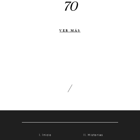
70
Otras historias
Contacto
Info
VER MÁS
Nosotros
Estilo
Testimonios
Packaging // Cajas
Fotolibro
Video de boda
Inicio
Historias