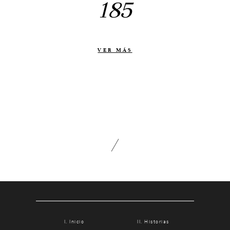
185
Otras historias
Contacto
Info
VER MÁS
Nosotros
Estilo
Testimonios
Packaging // Cajas
Fotolibro
Video de boda
Inicio
Historias