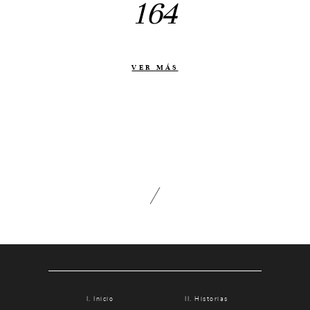
164
Otras historias
Contacto
Info
VER MÁS
Nosotros
Estilo
Testimonios
Packaging // Cajas
Fotolibro
Video de boda
Inicio
Historias