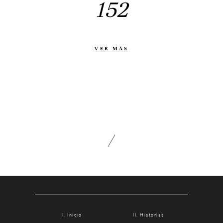
152
Otras historias
Contacto
Info
VER MÁS
Nosotros
Estilo
Testimonios
Packaging // Cajas
Fotolibro
Video de boda
Inicio
Historias