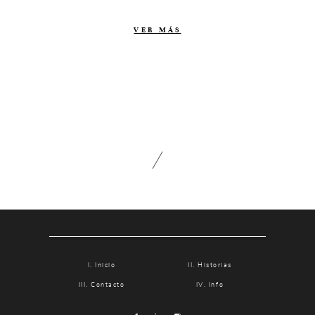
Contacto
VER MÁS
Info
Nosotros
Estilo
Testimonios
Packaging // Cajas
Fotolibro
Video de boda
Inicio
Historias
Contacto
Info