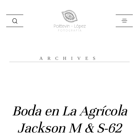
ARCHIVES
Inicio
Historias
Bodas
Boda en La Agrícola
Civil
Jackson M & S-62
Prebodas
Otras historias