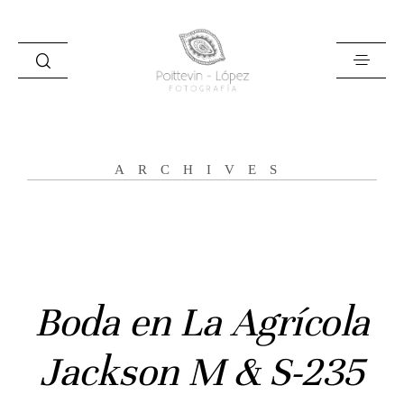
ARCHIVES
Inicio
Historias
Bodas
Boda en La Agrícola
Civil
Jackson M & S-235
Prebodas
Otras historias