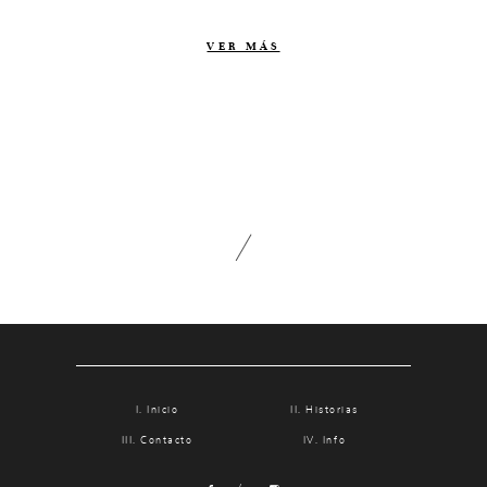
Contacto
VER MÁS
Info
Nosotros
Estilo
Testimonios
Packaging // Cajas
Fotolibro
Video de boda
Inicio
Historias
Contacto
Info