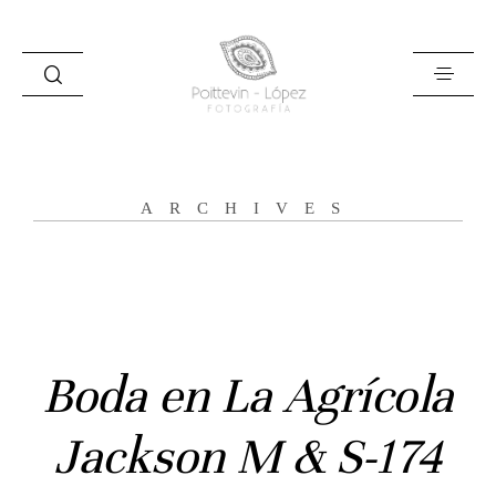
ARCHIVES
Inicio
Historias
Bodas
Boda en La Agrícola
Civil
Jackson M & S-174
Prebodas
Otras historias