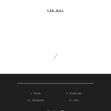
Contacto
VER MÁS
Info
Nosotros
Estilo
Testimonios
Packaging // Cajas
Fotolibro
Video de boda
Inicio
Historias
Contacto
Info