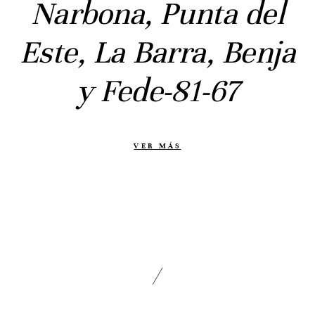
Narbona, Punta del
Civil
Prebodas
Este, La Barra, Benja
Otras historias
y Fede-81-67
Contacto
Info
Nosotros
VER MÁS
Estilo
Testimonios
Packaging // Cajas
Fotolibro
Video de boda