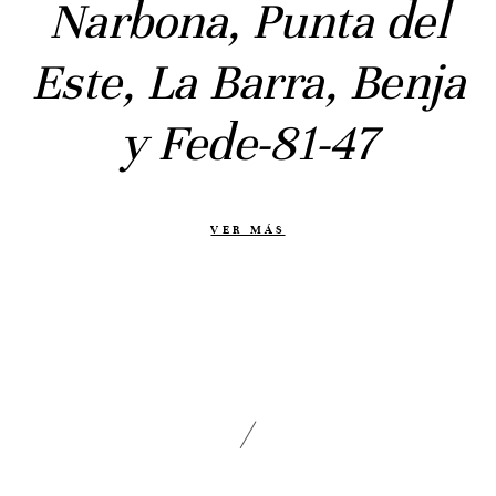
Narbona, Punta del
Civil
Prebodas
Este, La Barra, Benja
Otras historias
y Fede-81-47
Contacto
Info
Nosotros
VER MÁS
Estilo
Testimonios
Packaging // Cajas
Fotolibro
Video de boda