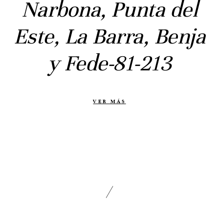
Narbona, Punta del
Civil
Prebodas
Este, La Barra, Benja
Otras historias
y Fede-81-213
Contacto
Info
Nosotros
VER MÁS
Estilo
Testimonios
Packaging // Cajas
Fotolibro
Video de boda