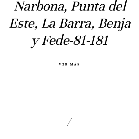
Narbona, Punta del
Civil
Prebodas
Este, La Barra, Benja
Otras historias
y Fede-81-181
Contacto
Info
Nosotros
VER MÁS
Estilo
Testimonios
Packaging // Cajas
Fotolibro
Video de boda