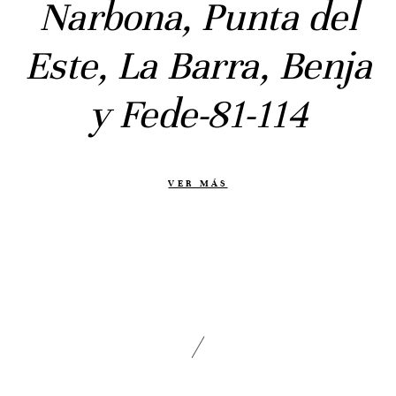
Narbona, Punta del
Civil
Prebodas
Este, La Barra, Benja
Otras historias
y Fede-81-114
Contacto
Info
Nosotros
VER MÁS
Estilo
Testimonios
Packaging // Cajas
Fotolibro
Video de boda