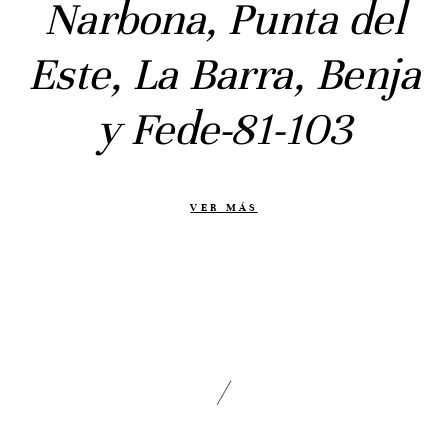
Narbona, Punta del
Civil
Prebodas
Este, La Barra, Benja
Otras historias
y Fede-81-103
Contacto
Info
Nosotros
VER MÁS
Estilo
Testimonios
Packaging // Cajas
Fotolibro
Video de boda