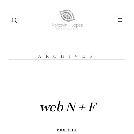
ARCHIVES
Inicio
Historias
Bodas
web N + F
Civil
Prebodas
Otras historias
VER MÁS