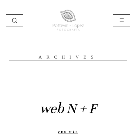
ARCHIVES
Inicio
Historias
Bodas
web N + F
Civil
Prebodas
Otras historias
VER MÁS