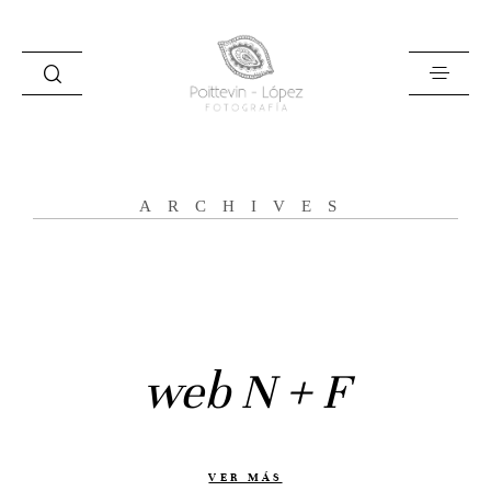
ARCHIVES
Inicio
Historias
Bodas
web N + F
Civil
Prebodas
Otras historias
VER MÁS