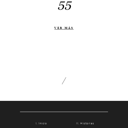
55
Otras historias
Contacto
Info
VER MÁS
Nosotros
Estilo
Testimonios
Packaging // Cajas
Fotolibro
Video de boda
Inicio
Historias