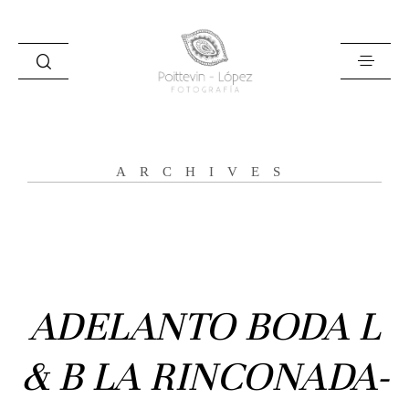
ARCHIVES
Inicio
Historias
ADELANTO BODA L
Bodas
& B LA RINCONADA-
Civil
Prebodas