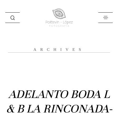
ARCHIVES
Inicio
Historias
ADELANTO BODA L
Bodas
& B LA RINCONADA-
Civil
Prebodas