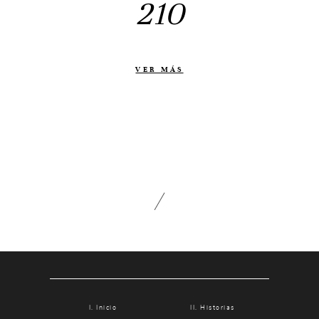
210
Otras historias
Contacto
Info
VER MÁS
Nosotros
Estilo
Testimonios
Packaging // Cajas
Fotolibro
Video de boda
Inicio
Historias