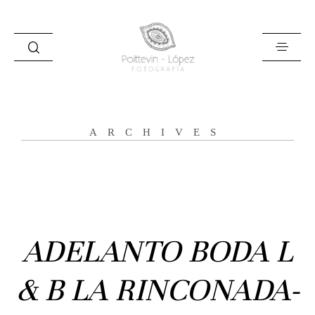
ARCHIVES
Inicio
Historias
ADELANTO BODA L
Bodas
& B LA RINCONADA-
Civil
Prebodas