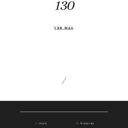
130
Otras historias
Contacto
Info
VER MÁS
Nosotros
Estilo
Testimonios
Packaging // Cajas
Fotolibro
Video de boda
Inicio
Historias