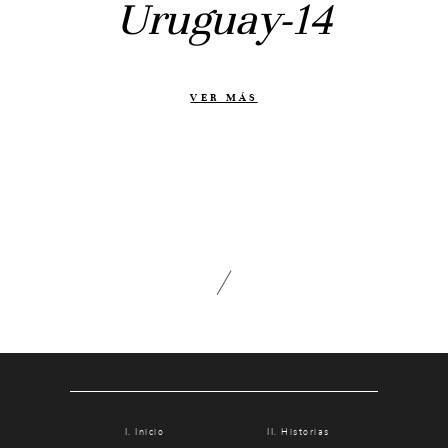
Uruguay-14
Otras historias
Contacto
Info
VER MÁS
Nosotros
Estilo
Testimonios
Packaging // Cajas
Fotolibro
Video de boda
Inicio
Historias