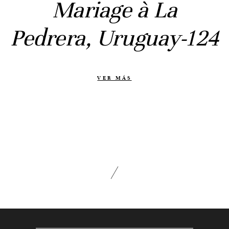
Mariage à La
Prebodas
Otras historias
Pedrera, Uruguay-124
Contacto
Info
VER MÁS
Nosotros
Estilo
Testimonios
Packaging // Cajas
Fotolibro
Video de boda