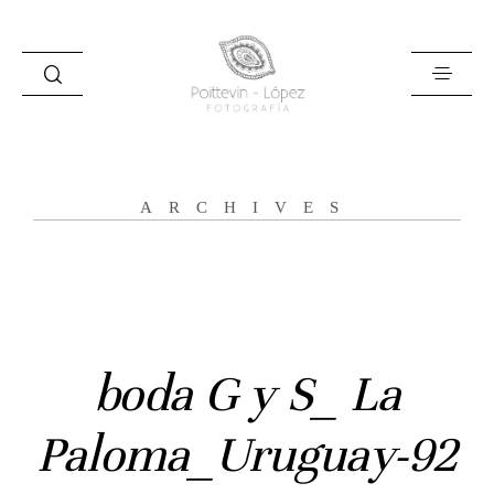
ARCHIVES
Inicio
Historias
Bodas
boda G y S_ La
Civil
Paloma_Uruguay-92
Prebodas
Otras historias