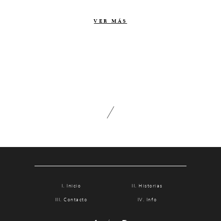
Contacto
VER MÁS
Info
Nosotros
Estilo
Testimonios
Packaging // Cajas
Fotolibro
Video de boda
Inicio
Historias
Contacto
Info