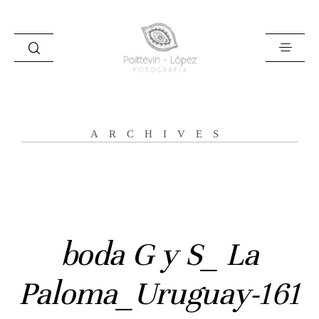
ARCHIVES
Inicio
Historias
Bodas
boda G y S_ La
Civil
Paloma_Uruguay-161
Prebodas
Otras historias