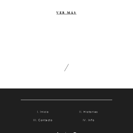
Contacto
VER MÁS
Info
Nosotros
Estilo
Testimonios
Packaging // Cajas
Fotolibro
Video de boda
Inicio
Historias
Contacto
Info