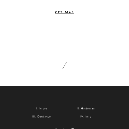
Contacto
VER MÁS
Info
Nosotros
Estilo
Testimonios
Packaging // Cajas
Fotolibro
Video de boda
Inicio
Historias
Contacto
Info