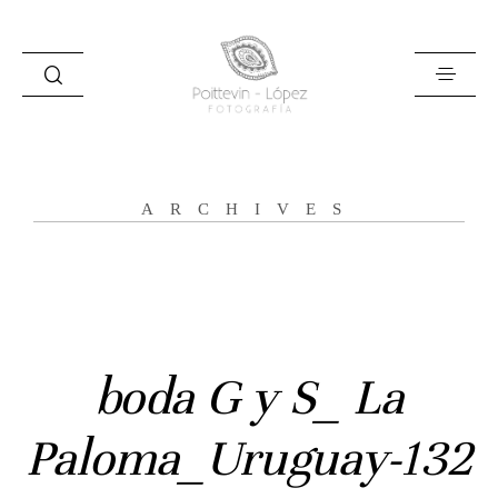
ARCHIVES
Inicio
Historias
Bodas
boda G y S_ La
Civil
Paloma_Uruguay-132
Prebodas
Otras historias