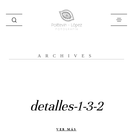
ARCHIVES
Inicio
Historias
Bodas
detalles-1-3-2
Civil
Prebodas
Otras historias
VER MÁS