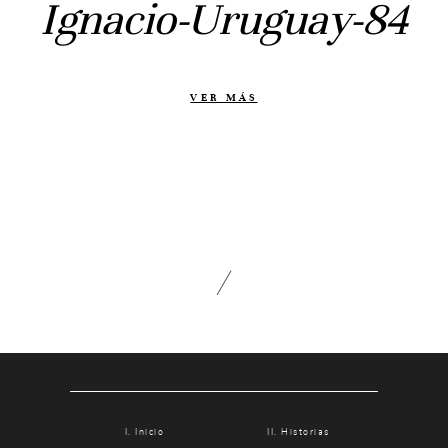
Ignacio-Uruguay-84
Otras historias
Contacto
Info
VER MÁS
Nosotros
Estilo
Testimonios
Packaging // Cajas
Fotolibro
Video de boda
Inicio
Historias