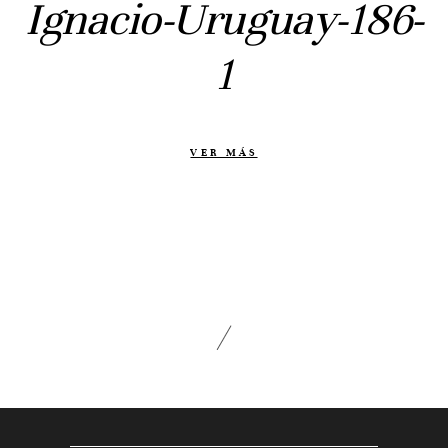
Ignacio-Uruguay-186-
Prebodas
Otras historias
1
Contacto
Info
VER MÁS
Nosotros
Estilo
Testimonios
Packaging // Cajas
Fotolibro
Video de boda